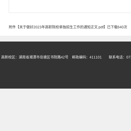
附件【
关于做好2023年高职院校单独招生工作的通知正文.pdf
】已下载
640
次
高新校区：湖南省湘潭市岳塘区书院路42号 邮政编码：411101 联系电话：073